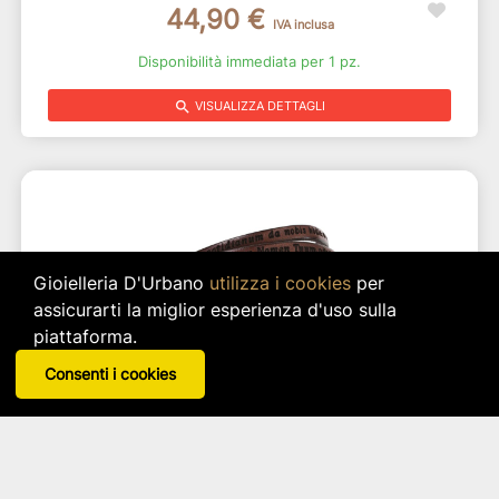
44,90 €
IVA inclusa
Disponibilità immediata per 1 pz.
search
VISUALIZZA DETTAGLI
Gioielleria D'Urbano
utilizza i cookies
per
assicurarti la miglior esperienza d'uso sulla
piattaforma.
Consenti i cookies
Bracciale In Pelle Con Inciso Il Padre Nostro
(italiano) - Marrone - Misura 57
Amen