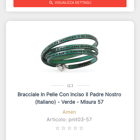
search
VISUALIZZA DETTAGLI
Bracciale In Pelle Con Inciso Il Padre Nostro
(italiano) - Verde - Misura 57
Amen
Articolo: pnit03-57
star_border
star_border
star_border
star_border
star_border