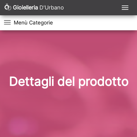
Gioielleria
D'Urbano
Menù Categorie
Dettagli del prodotto