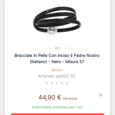
Bracciale In Pelle Con Inciso Il Padre Nostro
(italiano) - Nero - Misura 57
Amen
Articolo: pnit02-57
star_border
star_border
star_border
star_border
star_border
44,90 €
IVA inclusa
Disponibilità immediata per 1 pz.