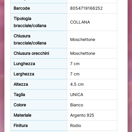
Barcode
8054719166252
Tipologia
COLLANA
bracciale/collana
Chiusura
Moschettone
bracciale/collana
Chiusura orecchini
Moschettone
Lunghezza
7 cm
Larghezza
7 cm
Altezza
4.5 cm
Taglia
UNICA
Colore
Bianco
Materiale
Argento 925
Finitura
Rodio