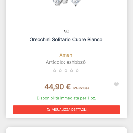
Orecchini Solitario Cuore Bianco
Amen
Articolo: eshbbz6
star_border
star_border
star_border
star_border
star_border
44,90 €
IVA inclusa
Disponibilità immediata per 1 pz.
search
VISUALIZZA DETTAGLI