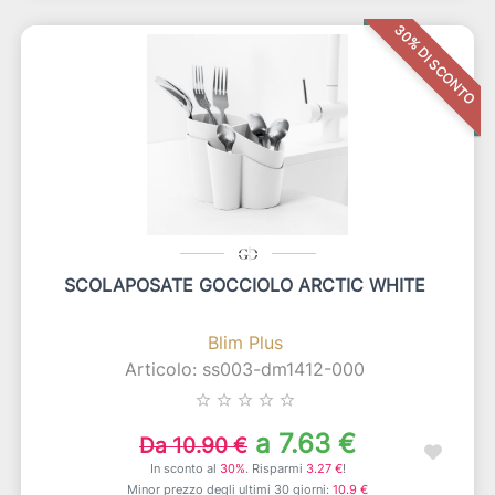
30% DI SCONTO
SCOLAPOSATE GOCCIOLO ARCTIC WHITE
Blim Plus
Articolo: ss003-dm1412-000
star_border
star_border
star_border
star_border
star_border
a 7.63 €
Da 10.90 €
In sconto al
30%
. Risparmi
3.27 €
!
Minor prezzo degli ultimi 30 giorni:
10.9 €