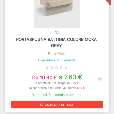
PORTASPUGNA BATTIGIA COLORE MOKA
GREY
Blim Plus
Disponibile in 3 varianti
star_border
star_border
star_border
star_border
star_border
a 7.63 €
Da 10.90 €
In sconto al
30%
. Risparmi
3.27 €
!
Minor prezzo degli ultimi 30 giorni:
10.9 €
Disponibilità immediata per 1 pz.
search
VISUALIZZA DETTAGLI