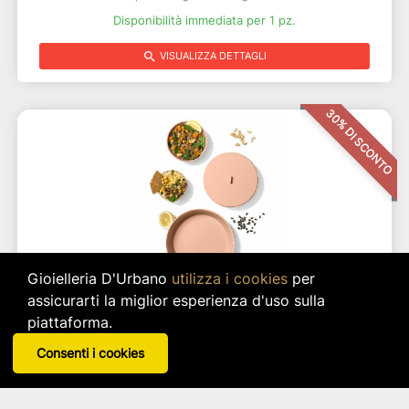
Disponibilità immediata per 1 pz.
search
VISUALIZZA DETTAGLI
30% DI SCONTO
Gioielleria D'Urbano
utilizza i cookies
per
assicurarti la miglior esperienza d'uso sulla
piattaforma.
CIOTOLA HERA COLORE PINK SAND MISURA
M
Consenti i cookies
Blim Plus
Disponibile in 2 varianti