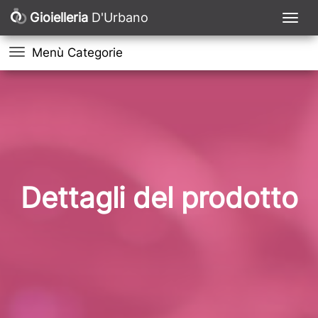
Gioielleria
D'Urbano
Menù Categorie
Dettagli del prodotto