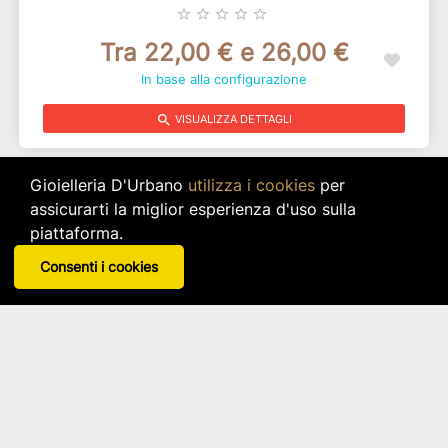
star_border
star_border
star_border
star_border
star_border
Tra 22,00 € e 26,00 €
In base alla configurazione
search
VISUALIZZA DETTAGLI
Gioielleria D'Urbano
utilizza i cookies
per
assicurarti la miglior esperienza d'uso sulla
piattaforma.
Consenti i cookies
Girocollo Con Cuore