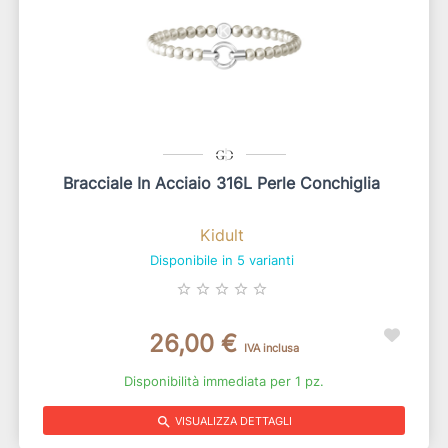
Bracciale In Acciaio 316L Perle Conchiglia
Kidult
Disponibile in 5 varianti
star_border
star_border
star_border
star_border
star_border
26,00 €
IVA inclusa
Disponibilità immediata per 1 pz.
search
VISUALIZZA DETTAGLI