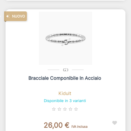
NUOVO
Bracciale Componibile In Acciaio
Kidult
Disponibile in 3 varianti
star_border
star_border
star_border
star_border
star_border
26,00 €
IVA inclusa