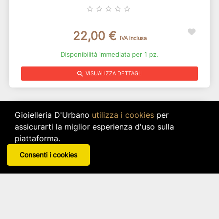
star_border
star_border
star_border
star_border
star_border
22,00 €
IVA inclusa
Disponibilità immediata per 1 pz.
search
VISUALIZZA DETTAGLI
Gioielleria D'Urbano
utilizza i cookies
per
assicurarti la miglior esperienza d'uso sulla
piattaforma.
Consenti i cookies
Anello In Acciaio 316L Cristalli