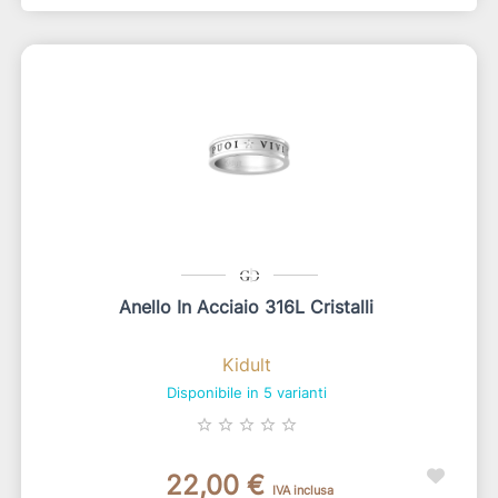
Anello In Acciaio 316L Cristalli
Kidult
Disponibile in 5 varianti
star_border
star_border
star_border
star_border
star_border
22,00 €
IVA inclusa