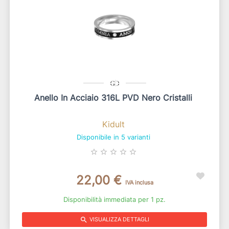
Anello In Acciaio 316L PVD Nero Cristalli
Kidult
Disponibile in 5 varianti
star_border
star_border
star_border
star_border
star_border
22,00 €
IVA inclusa
Disponibilità immediata per 1 pz.
search
VISUALIZZA DETTAGLI